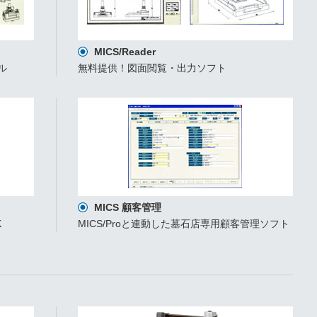
MICS/Reader
ル
無料提供！図面閲覧・出力ソフト
MICS 顧客管理
K
MICS/Proと連動した墓石店専用顧客管理ソフト