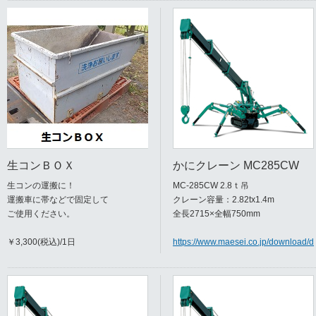
生コンＢＯＸ
かにクレーン MC285CW
生コンの運搬に！
MC-285CW 2.8ｔ吊
運搬車に帯などで固定して
クレーン容量：2.82tx1.4m
ご使用ください。
全長2715×全幅750mm
￥3,300(税込)/1日
https://www.maesei.co.jp/download