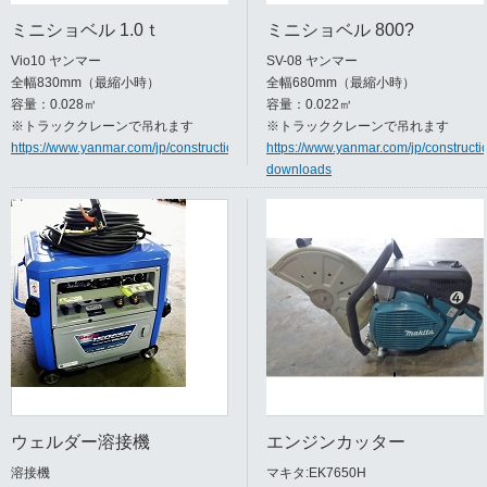
ミニショベル 1.0ｔ
ミニショベル 800?
Vio10 ヤンマー
SV-08 ヤンマー
全幅830mm（最縮小時）
全幅680mm（最縮小時）
容量：0.028㎥
容量：0.022㎥
※トラッククレーンで吊れます
※トラッククレーンで吊れます
https://www.yanmar.com/jp/construction/products/excavator/vio10_vio12/
https://www.yanmar.com/jp/constructi
downloads
ウェルダー溶接機
エンジンカッター
溶接機
マキタ:EK7650H