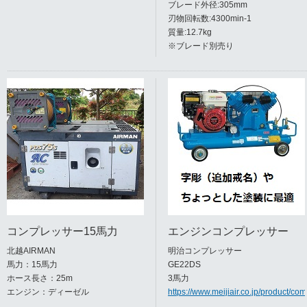
ブレード外径:305mm
刃物回転数:4300min-1
質量:12.7kg
※ブレード別売り
コンプレッサー15馬力
エンジンコンプレッサー
北越AIRMAN
明治コンプレッサー
馬力：15馬力
GE22DS
ホース長さ：25m
3馬力
エンジン：ディーゼル
https://www.meijiair.co.jp/product/com