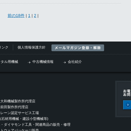
前の18件
|
1
|
2
|
リンク
個人情報保護方針
ンタル用機械
中古機械情報
会社紹介
社大和機械製作所代理店
社前田製作所代理店
クレーン認定サービス工場
(石材用機械・建設小型機械等)
具・ダイヤモンド工具・関連商品の販売・修理
フトウェアパッケージ販売