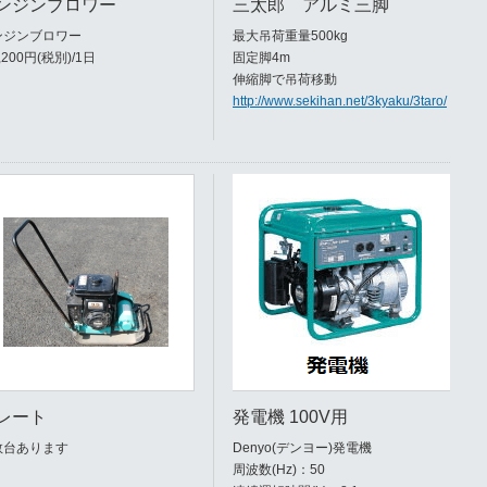
ンジンブロワー
三太郎 アルミ三脚
ンジンブロワー
最大吊荷重量500kg
,200円(税別)/1日
固定脚4m
伸縮脚で吊荷移動
http://www.sekihan.net/3kyaku/3taro/
レート
発電機 100V用
数台あります
Denyo(デンヨー)発電機
周波数(Hz)：50