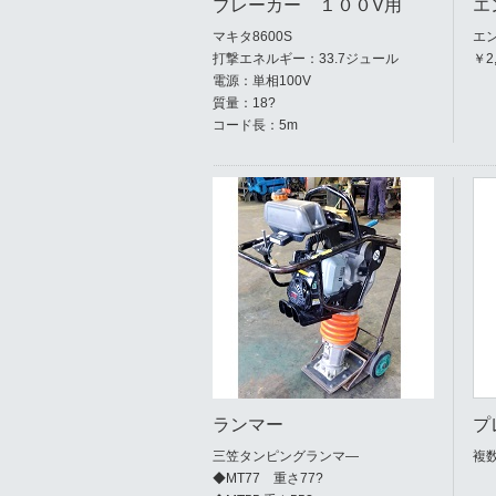
ブレーカー １００V用
エ
マキタ8600S
エ
打撃エネルギー：33.7ジュール
￥2
電源：単相100V
質量：18?
コード長：5m
ランマー
プ
三笠タンピングランマ―
複
◆MT77 重さ77?