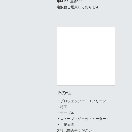
◆MT55 重さ55?
複数台ご用意しております
その他
・プロジェクター スクリーン
・椅子
・テーブル
・ストーブ（ジェットヒーター）
・工場扇等
各種お問合せください